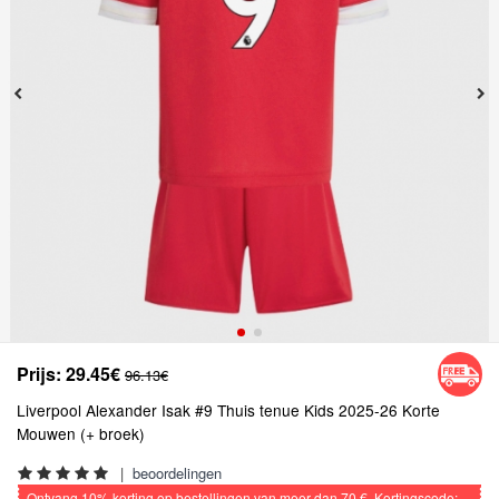
Prijs:
29.45€
96.13€
Liverpool Alexander Isak #9 Thuis tenue Kids 2025-26 Korte
Mouwen (+ broek)
|
beoordelingen
Ontvang
10%
korting op bestellingen van meer dan
70 €
, Kortingscode: