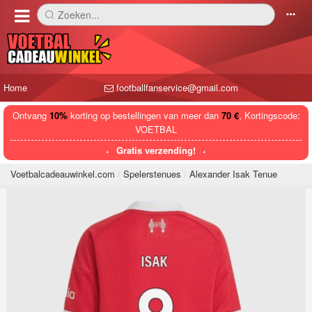
Zoeken...
󰅼
󰄒
Home
footballfanservice@gmail.com
Ontvang
10%
korting op bestellingen van meer dan
70 €
, Kortingscode:
VOETBAL
Gratis verzending!
Voetbalcadeauwinkel.com
Spelerstenues
Alexander Isak Tenue