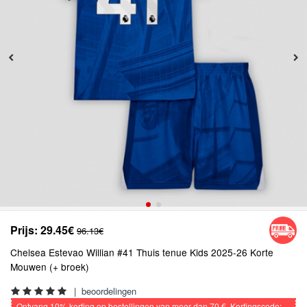
Prijs:
29.45€
96.13€
Chelsea Estevao Willian #41 Thuis tenue Kids 2025-26 Korte
Mouwen (+ broek)
|
beoordelingen
Ontvang
10%
korting op bestellingen van meer dan
70 €
, Kortingscode: