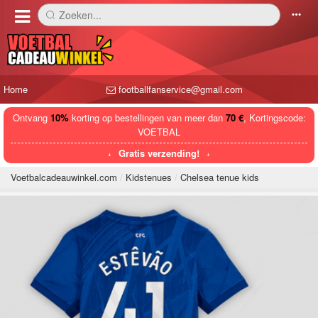
Zoeken...
󰅼
󰄒
Home
footballfanservice@gmail.com
Ontvang
10%
korting op bestellingen van meer dan
70 €
, Kortingscode:
VOETBAL
Gratis verzending!
Voetbalcadeauwinkel.com
Kidstenues
Chelsea tenue kids