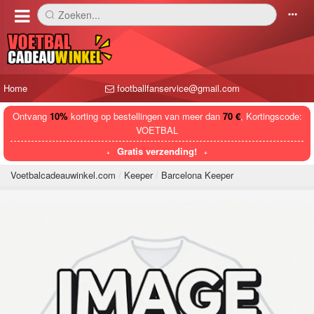
Zoeken...
󰅼
󰄒
Home
footballfanservice@gmail.com
Ontvang
10%
korting op bestellingen van meer dan
70 €
, Kortingscode:
VOETBAL
Gratis verzending!
Voetbalcadeauwinkel.com
Keeper
Barcelona Keeper