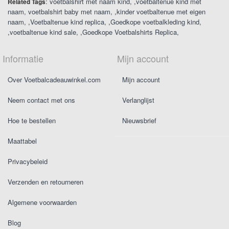
:
voetbalshirt met naam kind
,
voetbaltenue kind met
Related Tags
naam
voetbalshirt baby met naam
,
kinder voetbaltenue met eigen
naam
,
Voetbaltenue kind replica
,
Goedkope voetbalkleding kind
,
voetbaltenue kind sale
,
Goedkope Voetbalshirts Replica
Informatie
Mijn account
Over Voetbalcadeauwinkel.com
Mijn account
Neem contact met ons
Verlanglijst
Hoe te bestellen
Nieuwsbrief
Maattabel
Privacybeleid
Verzenden en retourneren
Algemene voorwaarden
Blog