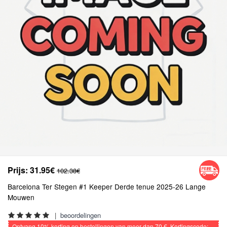
Prijs:
31.95€
102.38€
Barcelona Ter Stegen #1 Keeper Derde tenue 2025-26 Lange
Mouwen
|
beoordelingen
Ontvang
10%
korting op bestellingen van meer dan
70 €
, Kortingscode: