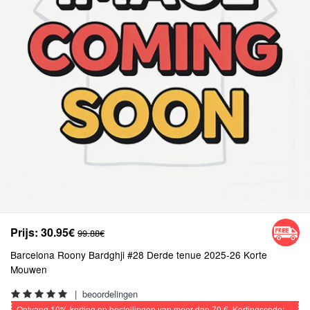
Prijs:
30.95€
99.88€
Barcelona Roony Bardghji #28 Derde tenue 2025-26 Korte
Mouwen
|
beoordelingen
Ontvang
10%
korting op bestellingen van meer dan
70 €
, Kortingscode: