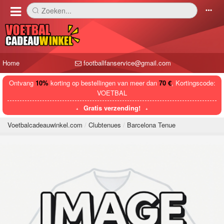
Zoeken...
󰅼
󰄒
Home
footballfanservice@gmail.com
Ontvang
10%
korting op bestellingen van meer dan
70 €
, Kortingscode:
VOETBAL
Gratis verzending!
Voetbalcadeauwinkel.com
Clubtenues
Barcelona Tenue