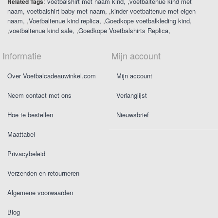
:
voetbalshirt met naam kind
,
voetbaltenue kind met
Related Tags
naam
voetbalshirt baby met naam
,
kinder voetbaltenue met eigen
naam
,
Voetbaltenue kind replica
,
Goedkope voetbalkleding kind
,
voetbaltenue kind sale
,
Goedkope Voetbalshirts Replica
Informatie
Mijn account
Over Voetbalcadeauwinkel.com
Mijn account
Neem contact met ons
Verlanglijst
Hoe te bestellen
Nieuwsbrief
Maattabel
Privacybeleid
Verzenden en retourneren
Algemene voorwaarden
Blog