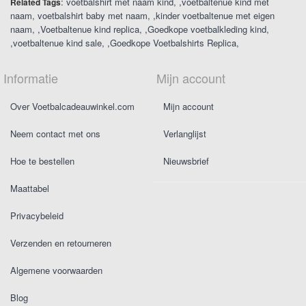
:
voetbalshirt met naam kind
,
voetbaltenue kind met
Related Tags
naam
voetbalshirt baby met naam
,
kinder voetbaltenue met eigen
naam
,
Voetbaltenue kind replica
,
Goedkope voetbalkleding kind
,
voetbaltenue kind sale
,
Goedkope Voetbalshirts Replica
Informatie
Mijn account
Over Voetbalcadeauwinkel.com
Mijn account
Neem contact met ons
Verlanglijst
Hoe te bestellen
Nieuwsbrief
Maattabel
Privacybeleid
Verzenden en retourneren
Algemene voorwaarden
Blog