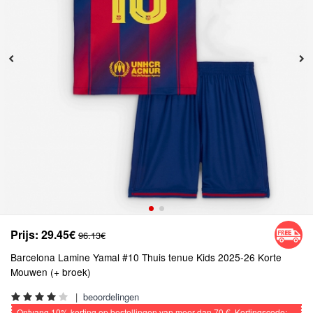
Prijs:
29.45€
96.13€
Barcelona Lamine Yamal #10 Thuis tenue Kids 2025-26 Korte
Mouwen (+ broek)
|
beoordelingen
Ontvang
10%
korting op bestellingen van meer dan
70 €
, Kortingscode: