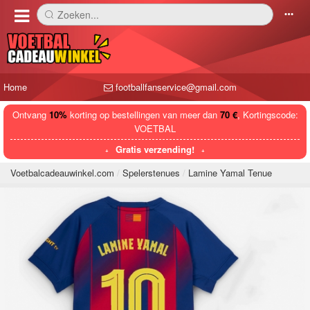
Zoeken...
󰅼
󰄒
Home
footballfanservice@gmail.com
Ontvang
10%
korting op bestellingen van meer dan
70 €
, Kortingscode:
VOETBAL
Gratis verzending!
Voetbalcadeauwinkel.com
Spelerstenues
Lamine Yamal Tenue