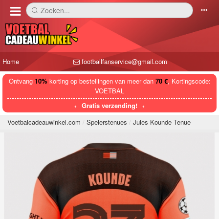
Zoeken...
󰅼
󰄒
Home
footballfanservice@gmail.com
Ontvang
10%
korting op bestellingen van meer dan
70 €
, Kortingscode:
VOETBAL
Gratis verzending!
Voetbalcadeauwinkel.com
Spelerstenues
Jules Kounde Tenue