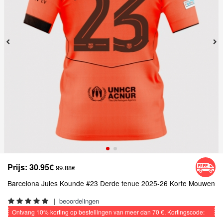
Prijs:
30.95€
99.88€
Barcelona Jules Kounde #23 Derde tenue 2025-26 Korte Mouwen
|
beoordelingen
Ontvang
10%
korting op bestellingen van meer dan
70 €
, Kortingscode:
VOETBAL