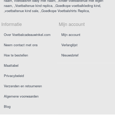
naam
voetbalshirt baby met naam
,
kinder voetbaltenue met eigen
naam
,
Voetbaltenue kind replica
,
Goedkope voetbalkleding kind
,
voetbaltenue kind sale
,
Goedkope Voetbalshirts Replica
Informatie
Mijn account
Over Voetbalcadeauwinkel.com
Mijn account
Neem contact met ons
Verlanglijst
Hoe te bestellen
Nieuwsbrief
Maattabel
Privacybeleid
Verzenden en retourneren
Algemene voorwaarden
Blog