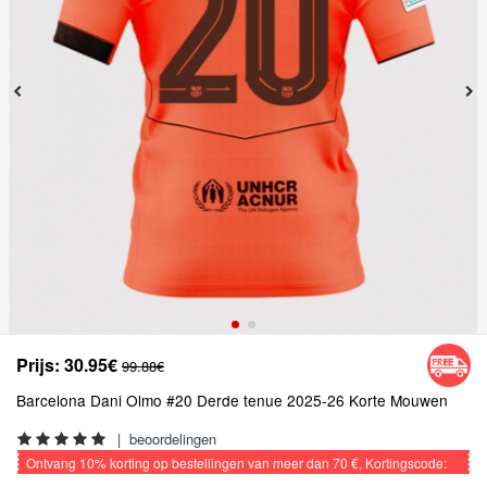
Prijs:
30.95€
99.88€
Barcelona Dani Olmo #20 Derde tenue 2025-26 Korte Mouwen
|
beoordelingen
Ontvang
10%
korting op bestellingen van meer dan
70 €
, Kortingscode:
VOETBAL