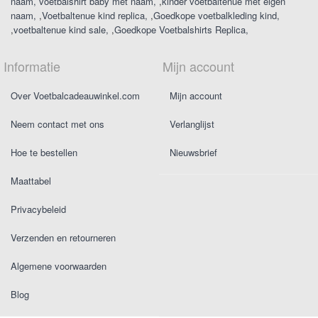
naam
voetbalshirt baby met naam
,
kinder voetbaltenue met eigen
naam
,
Voetbaltenue kind replica
,
Goedkope voetbalkleding kind
,
voetbaltenue kind sale
,
Goedkope Voetbalshirts Replica
Informatie
Mijn account
Over Voetbalcadeauwinkel.com
Mijn account
Neem contact met ons
Verlanglijst
Hoe te bestellen
Nieuwsbrief
Maattabel
Privacybeleid
Verzenden en retourneren
Algemene voorwaarden
Blog