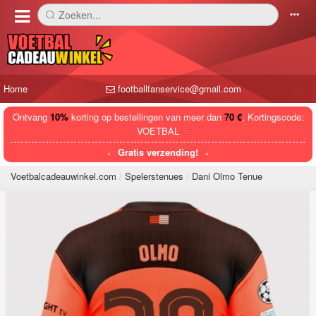
Zoeken...
󰅼
󰄒
Home
footballfanservice@gmail.com
Ontvang
10%
korting op bestellingen van meer dan
70 €
, Kortingscode:
VOETBAL
Gratis verzending!
Voetbalcadeauwinkel.com
Spelerstenues
Dani Olmo Tenue